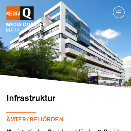
Standort
Übersicht
Infrastruktur
Ausstattung
Unternehmen
Services
Kontakt
Anfahrt
Infrastruktur
ÄMTER/BEHÖRDEN