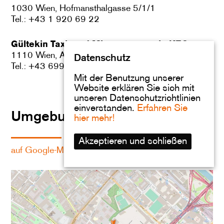
1030 Wien, Hofmansthalgasse 5/1/1
Tel.: +43 1 920 69 22
Gültekin Taxi- und Mietwagenservie KEG
1110 Wien, Am Kanal 35
Datenschutz
Tel.: +43 699 1 258 71 94
Mit der Benutzung unserer
Website erklären Sie sich mit
unseren Datenschutzrichtlinien
einverstanden.
Erfahren Sie
Umgebungsplan
hier mehr!
Akzeptieren und schließen
auf Google-Maps ansehen